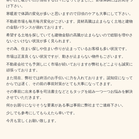
け下さい。
寒暖差で体調の変化が多いと思いますので日頃のケアも大事にして下さい。
不動産市場も毎月毎月変化がございます。資材高騰は止まらなく土地と建物
の金額バランスが崩れております。
希望する土地を探していても建物金額の高騰が止まらないので総額を増やさ
ないといけない状況が多く見られます。
その為、住まい探しや住まい作りが止まっているお客様も多い状況です。
市場は正直良くない状況ですが、動きが止まらない物件もございます。
不動産会社でも予測しにく市場が続いておりますが弊社もどこよりも誠実に
頑張っております。
また現在、弊社では終活のお手伝いに力を入れております。認知症になって
からでは遅く、その前の事前対策がとても大事になってきます。
その事前に出来る事を司法書士などともタッグを組み一つ一つお悩みを解決
させていただきます。
何かお困りになりそうな要素がある事は事前に弊社までご連絡下さい。
少しでも参考にしてもらえたら幸いです。
今月も宜しくお願い致します。