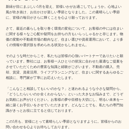
新緑が目にまぶしい5月を迎え、皆様いかがお過ごしでしょうか。心地よい
風が吹き抜け、お出かけが楽しい季節となりました。この素晴らしい季節
に、皆様の毎日がさらに輝くことを心より願っております。
さて、最近の暮らしを取り巻く環境の変化について、お客様の中には住まい
に関する様々なご心配や疑問をお持ちの方もいらっしゃるかと存じます。物
価の変動や不動産市場の動向など、住まい選びや資産運用において、より多
くの情報や選択肢を求められる状況かもしれません。
そのような時だからこそ、私たちは皆様の心強いパートナーでありたいと願
っています。弊社には、お客様一人ひとりの状況に合わせた最適なご提案を
させていただくための豊富な知識と経験がございます。不動産の購入、売
却、賃貸、資産活用、ライフプランニングなど、住まいに関するあらゆるご
相談に、専門家が丁寧にお応えいたします。
「こんなこと相談してもいいのかな？」と迷われるような小さな疑問から、
「どうしたらいいのか全くわからない」といった大きなお悩みまで、どうぞ
お気軽にお声がけください。お客様の夢や目標を大切にし、明るい未来を一
緒に築くお手伝いをさせていただきます。どんなことでも、私たちの専門知
識がきっとお役に立てると信じております。
この5月も、皆様にとって素晴らしい季節となりますように。皆様からのお
問い合わせを心よりお待ちしております。